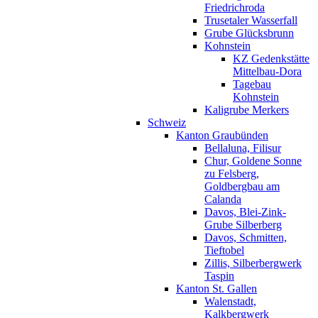
Friedrichroda
Trusetaler Wasserfall
Grube Glücksbrunn
Kohnstein
KZ Gedenkstätte
Mittelbau-Dora
Tagebau
Kohnstein
Kaligrube Merkers
Schweiz
Kanton Graubünden
Bellaluna, Filisur
Chur, Goldene Sonne
zu Felsberg,
Goldbergbau am
Calanda
Davos, Blei-Zink-
Grube Silberberg
Davos, Schmitten,
Tieftobel
Zillis, Silberbergwerk
Taspin
Kanton St. Gallen
Walenstadt,
Kalkbergwerk