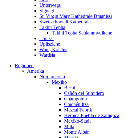
Unterwegs
Signagi
St. Virgin Mary Kathedrale Dmanissi
Swetizchoweli Kathedrale
Takhti-Tepha
Takhti Tepha Schlammvulkane
Tbilissi
Uplisziche
Wani, Kolchis
Wardsia
Regionen
Amerika
Nordamerika
Mexiko
Becal
Cañón del Sumidero
Champotón
Chichén Itzá
Mezcal Fabrik
Heroica Puebla de Zaragoza
Mexiko-Stadt
Mitla
Monte Albán
Mérida