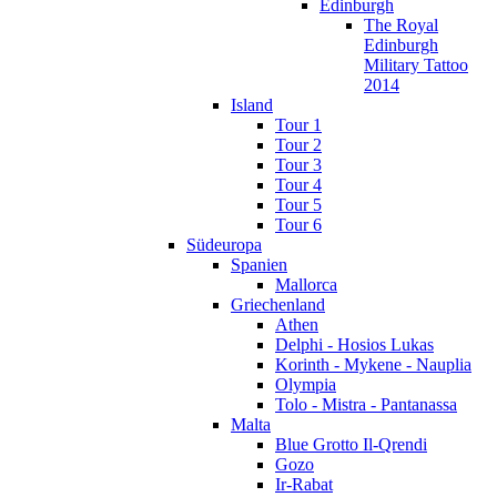
Edinburgh
The Royal
Edinburgh
Military Tattoo
2014
Island
Tour 1
Tour 2
Tour 3
Tour 4
Tour 5
Tour 6
Südeuropa
Spanien
Mallorca
Griechenland
Athen
Delphi - Hosios Lukas
Korinth - Mykene - Nauplia
Olympia
Tolo - Mistra - Pantanassa
Malta
Blue Grotto Il-Qrendi
Gozo
Ir-Rabat