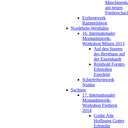
Maschinenk
am neuen
Förderschac
Erzbergwerk
Rammelsberg
Nordrhein-Westfalen
16. Internationaler
Montanhistorik-
Workshop Müsen 2013
Auf den Spuren
des Bergbaus auf
der Eisernhardt
Reinhold Forster-
Erbstollen
Eiserfeld
Schieferbergwerk
Nuttlar
Sachsen
17. Internationaler
Montanhistorik-
Workshop Freiberg
2014
Grube Alte
Hoffnung Gottes
Erbstolln