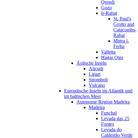
Qrendi
Gozo
Ir-Rabat
St. Paul's
Grotto and
Catacombs-
Rabat
Miġra l-
Ferħa
Valletta
Ħaġar Qim
Äolische Inseln
Alicudi
Lipari
Stromboli
Vulcano
Europäische Inseln im Atlantik und
im baltischen Meer
Autonome Region Madeira
Madeira
Funchal
Levada das 25
Fontes
Levada do
Caldeirão Verde