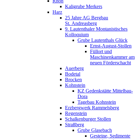
Rhön
Kaligrube Merkers
Harz
25 Jahre AG Bergbau
St. Andreasberg
9. Lautenthaler Montanistisches
Kolloquium
Grube Lautenthals Glück
Ernst-August-Stollen
Füllort und
Maschinenkammer am
neuen Förderschacht
Auerberg
Bodetal
Brocken
Kohnstein
KZ Gedenkstätte Mittelbau-
Dora
Tagebau Kohnstein
Erzbergwerk Rammelsberg
Regenstein
Schalkenburger Stollen
Straßberg
Grube Glasebach
Gesteine, Sedimente