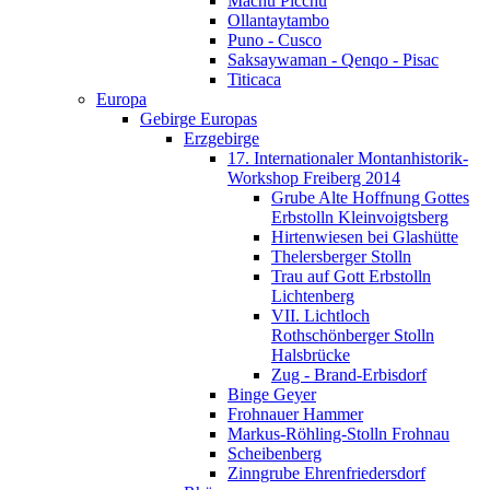
Machu Picchu
Ollantaytambo
Puno - Cusco
Saksaywaman - Qenqo - Pisac
Titicaca
Europa
Gebirge Europas
Erzgebirge
17. Internationaler Montanhistorik-
Workshop Freiberg 2014
Grube Alte Hoffnung Gottes
Erbstolln Kleinvoigtsberg
Hirtenwiesen bei Glashütte
Thelersberger Stolln
Trau auf Gott Erbstolln
Lichtenberg
VII. Lichtloch
Rothschönberger Stolln
Halsbrücke
Zug - Brand-Erbisdorf
Binge Geyer
Frohnauer Hammer
Markus-Röhling-Stolln Frohnau
Scheibenberg
Zinngrube Ehrenfriedersdorf