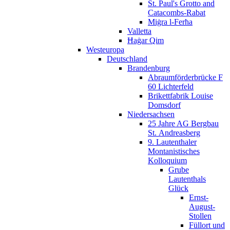
St. Paul's Grotto and
Catacombs-Rabat
Miġra l-Ferħa
Valletta
Ħaġar Qim
Westeuropa
Deutschland
Brandenburg
Abraumförderbrücke F
60 Lichterfeld
Brikettfabrik Louise
Domsdorf
Niedersachsen
25 Jahre AG Bergbau
St. Andreasberg
9. Lautenthaler
Montanistisches
Kolloquium
Grube
Lautenthals
Glück
Ernst-
August-
Stollen
Füllort und