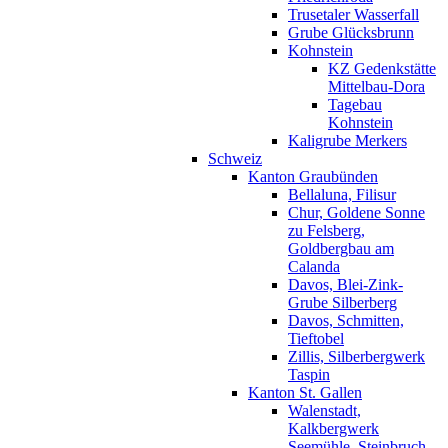
Trusetaler Wasserfall
Grube Glücksbrunn
Kohnstein
KZ Gedenkstätte
Mittelbau-Dora
Tagebau
Kohnstein
Kaligrube Merkers
Schweiz
Kanton Graubünden
Bellaluna, Filisur
Chur, Goldene Sonne
zu Felsberg,
Goldbergbau am
Calanda
Davos, Blei-Zink-
Grube Silberberg
Davos, Schmitten,
Tieftobel
Zillis, Silberbergwerk
Taspin
Kanton St. Gallen
Walenstadt,
Kalkbergwerk
Seemühle, Steinbruch