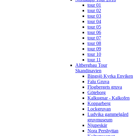
tour 01
tour 02
tour 03
tour 04
tour 05
tour 06
tour 07
tour 08
tour 09
tour 10
tour 11
Altbergbau Tour
Skandinavien
Bingsjö Kyrka Enviken
Falu Gruva
Flogbergets gruva
Göteborg
Kalkugnar - Kalkofen
Kopparberg
Lockgruvan
Ludvika gammelgård
gruvmuseum
Njupeskär
Nora Pershyttan