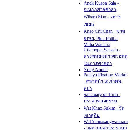
Anek Kuson Sala -
อเนกกศาลศาลา,
Wiharn Sian - วหาร
เซยน
Khao Chi Chan - ขาช
จรรย, Phra Puttha
Maha Wachira
Uttamopat Satsada -
พระพทธมหาวชรอตต
โมภาสศาสดา
Nong Nooch
Pattaya Floating Market
- ตลาดนำ ๔ ภาคพ
ทยา
Sanctuary of Truth -
ปราสาทสจธรรม
Wat Khao Sukim - วัด
เขาสุกิม
Wat Yannasangwararam
- วดญาณสงวรารามว