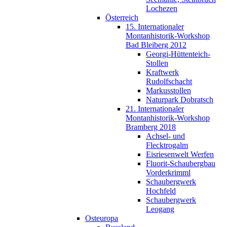
Lochezen
Österreich
15. Internationaler
Montanhistorik-Workshop
Bad Bleiberg 2012
Georgi-Hüttenteich-
Stollen
Kraftwerk
Rudolfschacht
Markusstollen
Naturpark Dobratsch
21. Internationaler
Montanhistorik-Workshop
Bramberg 2018
Achsel- und
Flecktrogalm
Eisriesenwelt Werfen
Fluorit-Schaubergbau
Vorderkrimml
Schaubergwerk
Hochfeld
Schaubergwerk
Leogang
Osteuropa