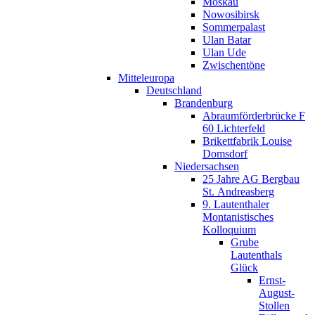
Moskau
Nowosibirsk
Sommerpalast
Ulan Batar
Ulan Ude
Zwischentöne
Mitteleuropa
Deutschland
Brandenburg
Abraumförderbrücke F
60 Lichterfeld
Brikettfabrik Louise
Domsdorf
Niedersachsen
25 Jahre AG Bergbau
St. Andreasberg
9. Lautenthaler
Montanistisches
Kolloquium
Grube
Lautenthals
Glück
Ernst-
August-
Stollen