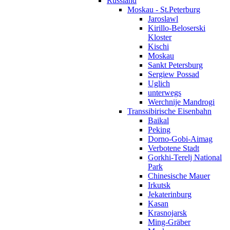
Russland
Moskau - St.Peterburg
Jaroslawl
Kirillo-Beloserski
Kloster
Kischi
Moskau
Sankt Petersburg
Sergiew Possad
Uglich
unterwegs
Werchnije Mandrogi
Transsibirische Eisenbahn
Baikal
Peking
Dorno-Gobi-Aimag
Verbotene Stadt
Gorkhi-Terelj National
Park
Chinesische Mauer
Irkutsk
Jekaterinburg
Kasan
Krasnojarsk
Ming-Gräber