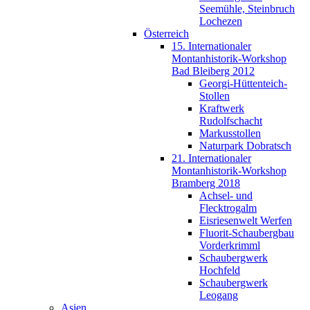
Seemühle, Steinbruch
Lochezen
Österreich
15. Internationaler
Montanhistorik-Workshop
Bad Bleiberg 2012
Georgi-Hüttenteich-
Stollen
Kraftwerk
Rudolfschacht
Markusstollen
Naturpark Dobratsch
21. Internationaler
Montanhistorik-Workshop
Bramberg 2018
Achsel- und
Flecktrogalm
Eisriesenwelt Werfen
Fluorit-Schaubergbau
Vorderkrimml
Schaubergwerk
Hochfeld
Schaubergwerk
Leogang
Asien