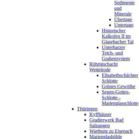
Sedimente
und
Minerale
Übertage
Untertage
Historischer
Kalkofen II im
Glasebacher Tal
Unterharzer
Teich- und
Grabensystem
Röhrigschacht
Wettelrode
Elisabethschächter
Schlotte
Grünes Gewölbe
Segen-Gottes-
Schlotte -
Marienglasschlotte
Thüringen
Kyffhäuser
Gradierwerk Bad
Salzungen
Wartburg zu Eisenach
Marienglashöhle