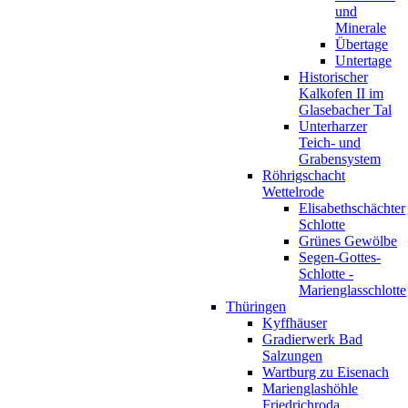
und
Minerale
Übertage
Untertage
Historischer
Kalkofen II im
Glasebacher Tal
Unterharzer
Teich- und
Grabensystem
Röhrigschacht
Wettelrode
Elisabethschächter
Schlotte
Grünes Gewölbe
Segen-Gottes-
Schlotte -
Marienglasschlotte
Thüringen
Kyffhäuser
Gradierwerk Bad
Salzungen
Wartburg zu Eisenach
Marienglashöhle
Friedrichroda