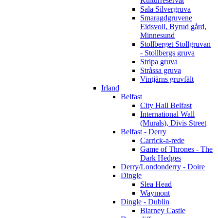
Kulturreservat
Sala Silvergruva
Smaragdgruvene
Eidsvoll, Byrud gård,
Minnesund
Stollberget Stollgruvan
- Stollbergs gruva
Stripa gruva
Stråssa gruva
Vintjärns gruvfält
Irland
Belfast
City Hall Belfast
International Wall
(Murals), Divis Street
Belfast - Derry
Carrick-a-rede
Game of Thrones - The
Dark Hedges
Derry/Londonderry - Doire
Dingle
Slea Head
Waymont
Dingle - Dublin
Blarney Castle