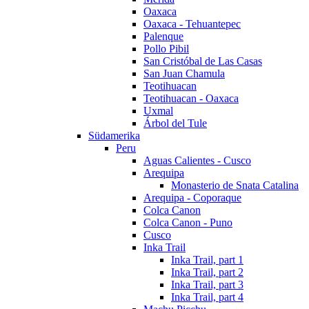
Oaxaca
Oaxaca - Tehuantepec
Palenque
Pollo Pibil
San Cristóbal de Las Casas
San Juan Chamula
Teotihuacan
Teotihuacan - Oaxaca
Uxmal
Árbol del Tule
Südamerika
Peru
Aguas Calientes - Cusco
Arequipa
Monasterio de Snata Catalina
Arequipa - Coporaque
Colca Canon
Colca Canon - Puno
Cusco
Inka Trail
Inka Trail, part 1
Inka Trail, part 2
Inka Trail, part 3
Inka Trail, part 4