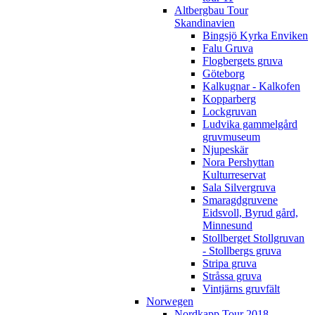
Altbergbau Tour
Skandinavien
Bingsjö Kyrka Enviken
Falu Gruva
Flogbergets gruva
Göteborg
Kalkugnar - Kalkofen
Kopparberg
Lockgruvan
Ludvika gammelgård
gruvmuseum
Njupeskär
Nora Pershyttan
Kulturreservat
Sala Silvergruva
Smaragdgruvene
Eidsvoll, Byrud gård,
Minnesund
Stollberget Stollgruvan
- Stollbergs gruva
Stripa gruva
Stråssa gruva
Vintjärns gruvfält
Norwegen
Nordkapp Tour 2018