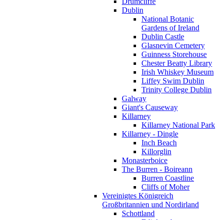
Drumcliffe
Dublin
National Botanic
Gardens of Ireland
Dublin Castle
Glasnevin Cemetery
Guinness Storehouse
Chester Beatty Library
Irish Whiskey Museum
Liffey Swim Dublin
Trinity College Dublin
Galway
Giant's Causeway
Killarney
Killarney National Park
Killarney - Dingle
Inch Beach
Killorglin
Monasterboice
The Burren - Boireann
Burren Coastline
Cliffs of Moher
Vereinigtes Königreich
Großbritannien und Nordirland
Schottland