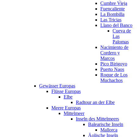
Cumbre Vieja
Fuencaliente
La Bombilla
Las Tricias
Llano del Banco
Cueva de
Las
Palomas
Nacimiento de
Cordero y
Marcos
Pico Birigoyo
Puerto Naos
Roque de Los
Muchachos
Gewässer Europas
Flüsse Europas
Elbe
Radtour an der Elbe
Meere Europas
Mittelmeer
Inseln des Mittelmeers
Balearische Inseln
Mallorca
Äolische Inseln