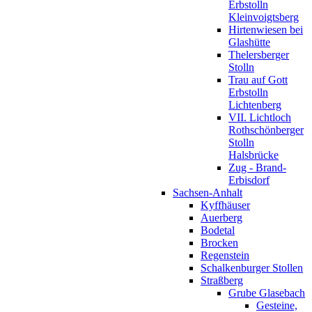
Erbstolln
Kleinvoigtsberg
Hirtenwiesen bei
Glashütte
Thelersberger
Stolln
Trau auf Gott
Erbstolln
Lichtenberg
VII. Lichtloch
Rothschönberger
Stolln
Halsbrücke
Zug - Brand-
Erbisdorf
Sachsen-Anhalt
Kyffhäuser
Auerberg
Bodetal
Brocken
Regenstein
Schalkenburger Stollen
Straßberg
Grube Glasebach
Gesteine,