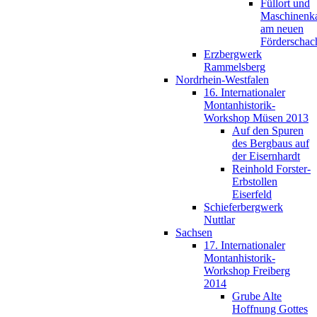
Füllort und
Maschinenk
am neuen
Förderschac
Erzbergwerk
Rammelsberg
Nordrhein-Westfalen
16. Internationaler
Montanhistorik-
Workshop Müsen 2013
Auf den Spuren
des Bergbaus auf
der Eisernhardt
Reinhold Forster-
Erbstollen
Eiserfeld
Schieferbergwerk
Nuttlar
Sachsen
17. Internationaler
Montanhistorik-
Workshop Freiberg
2014
Grube Alte
Hoffnung Gottes