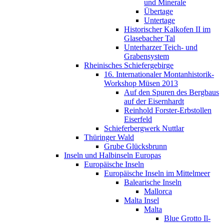
und Minerale
Übertage
Untertage
Historischer Kalkofen II im
Glasebacher Tal
Unterharzer Teich- und
Grabensystem
Rheinisches Schiefergebirge
16. Internationaler Montanhistorik-
Workshop Müsen 2013
Auf den Spuren des Bergbaus
auf der Eisernhardt
Reinhold Forster-Erbstollen
Eiserfeld
Schieferbergwerk Nuttlar
Thüringer Wald
Grube Glücksbrunn
Inseln und Halbinseln Europas
Europäische Inseln
Europäische Inseln im Mittelmeer
Balearische Inseln
Mallorca
Malta Insel
Malta
Blue Grotto Il-