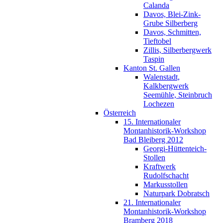
Calanda
Davos, Blei-Zink-
Grube Silberberg
Davos, Schmitten,
Tieftobel
Zillis, Silberbergwerk
Taspin
Kanton St. Gallen
Walenstadt,
Kalkbergwerk
Seemühle, Steinbruch
Lochezen
Österreich
15. Internationaler
Montanhistorik-Workshop
Bad Bleiberg 2012
Georgi-Hüttenteich-
Stollen
Kraftwerk
Rudolfschacht
Markusstollen
Naturpark Dobratsch
21. Internationaler
Montanhistorik-Workshop
Bramberg 2018