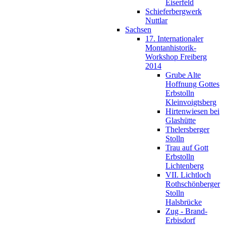
Eiserfeld
Schieferbergwerk
Nuttlar
Sachsen
17. Internationaler
Montanhistorik-
Workshop Freiberg
2014
Grube Alte
Hoffnung Gottes
Erbstolln
Kleinvoigtsberg
Hirtenwiesen bei
Glashütte
Thelersberger
Stolln
Trau auf Gott
Erbstolln
Lichtenberg
VII. Lichtloch
Rothschönberger
Stolln
Halsbrücke
Zug - Brand-
Erbisdorf