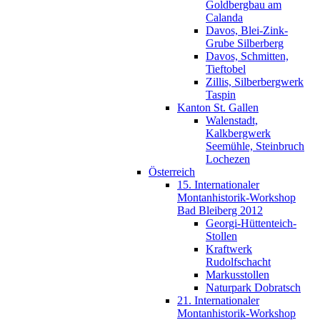
Goldbergbau am
Calanda
Davos, Blei-Zink-
Grube Silberberg
Davos, Schmitten,
Tieftobel
Zillis, Silberbergwerk
Taspin
Kanton St. Gallen
Walenstadt,
Kalkbergwerk
Seemühle, Steinbruch
Lochezen
Österreich
15. Internationaler
Montanhistorik-Workshop
Bad Bleiberg 2012
Georgi-Hüttenteich-
Stollen
Kraftwerk
Rudolfschacht
Markusstollen
Naturpark Dobratsch
21. Internationaler
Montanhistorik-Workshop