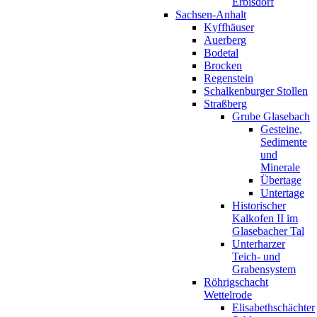
Erbisdorf
Sachsen-Anhalt
Kyffhäuser
Auerberg
Bodetal
Brocken
Regenstein
Schalkenburger Stollen
Straßberg
Grube Glasebach
Gesteine,
Sedimente
und
Minerale
Übertage
Untertage
Historischer
Kalkofen II im
Glasebacher Tal
Unterharzer
Teich- und
Grabensystem
Röhrigschacht
Wettelrode
Elisabethschächter