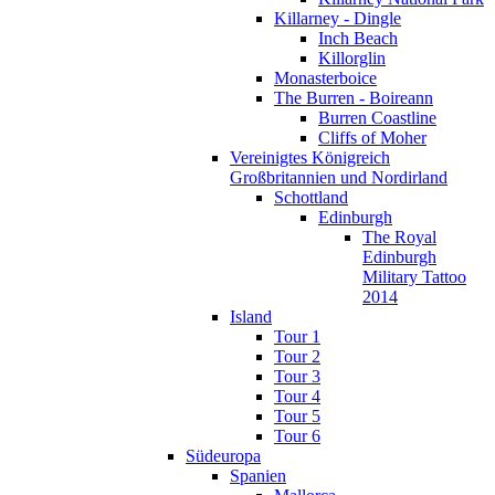
Killarney - Dingle
Inch Beach
Killorglin
Monasterboice
The Burren - Boireann
Burren Coastline
Cliffs of Moher
Vereinigtes Königreich
Großbritannien und Nordirland
Schottland
Edinburgh
The Royal
Edinburgh
Military Tattoo
2014
Island
Tour 1
Tour 2
Tour 3
Tour 4
Tour 5
Tour 6
Südeuropa
Spanien