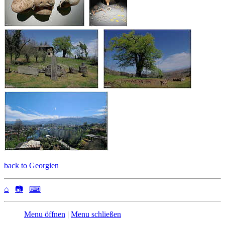
back to Georgien
⌂
📷
⌨
Menu öffnen
|
Menu schließen