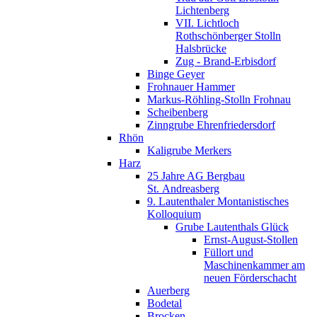
Lichtenberg
VII. Lichtloch
Rothschönberger Stolln
Halsbrücke
Zug - Brand-Erbisdorf
Binge Geyer
Frohnauer Hammer
Markus-Röhling-Stolln Frohnau
Scheibenberg
Zinngrube Ehrenfriedersdorf
Rhön
Kaligrube Merkers
Harz
25 Jahre AG Bergbau
St. Andreasberg
9. Lautenthaler Montanistisches
Kolloquium
Grube Lautenthals Glück
Ernst-August-Stollen
Füllort und
Maschinenkammer am
neuen Förderschacht
Auerberg
Bodetal
Brocken