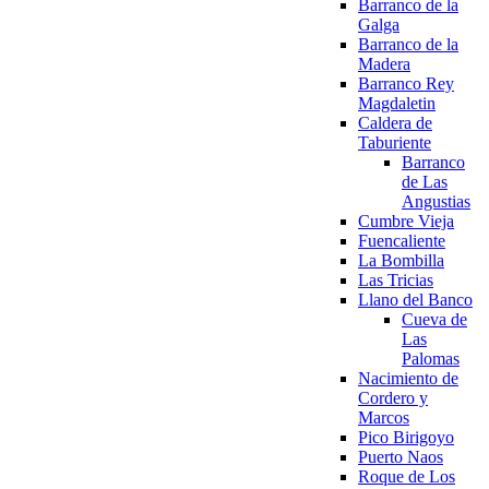
Barranco de la
Galga
Barranco de la
Madera
Barranco Rey
Magdaletin
Caldera de
Taburiente
Barranco
de Las
Angustias
Cumbre Vieja
Fuencaliente
La Bombilla
Las Tricias
Llano del Banco
Cueva de
Las
Palomas
Nacimiento de
Cordero y
Marcos
Pico Birigoyo
Puerto Naos
Roque de Los