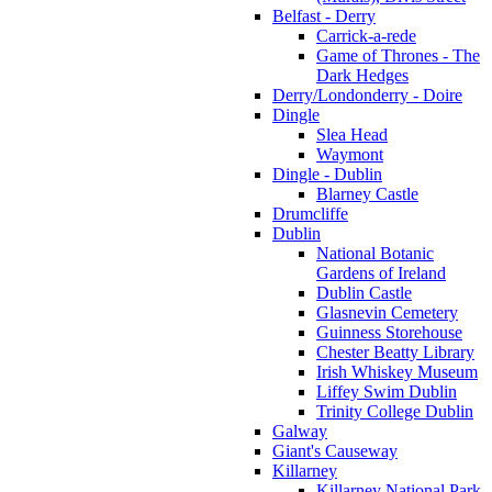
Belfast - Derry
Carrick-a-rede
Game of Thrones - The
Dark Hedges
Derry/Londonderry - Doire
Dingle
Slea Head
Waymont
Dingle - Dublin
Blarney Castle
Drumcliffe
Dublin
National Botanic
Gardens of Ireland
Dublin Castle
Glasnevin Cemetery
Guinness Storehouse
Chester Beatty Library
Irish Whiskey Museum
Liffey Swim Dublin
Trinity College Dublin
Galway
Giant's Causeway
Killarney
Killarney National Park