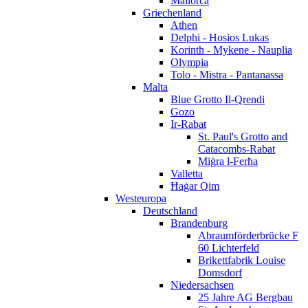
Mallorca
Griechenland
Athen
Delphi - Hosios Lukas
Korinth - Mykene - Nauplia
Olympia
Tolo - Mistra - Pantanassa
Malta
Blue Grotto Il-Qrendi
Gozo
Ir-Rabat
St. Paul's Grotto and
Catacombs-Rabat
Miġra l-Ferħa
Valletta
Ħaġar Qim
Westeuropa
Deutschland
Brandenburg
Abraumförderbrücke F
60 Lichterfeld
Brikettfabrik Louise
Domsdorf
Niedersachsen
25 Jahre AG Bergbau