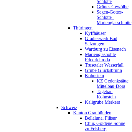
Schlotte
Grünes Gewölbe
Segen-Gottes-
Schlotte -
Marienglasschlotte
Thüringen
Kyffhäuser
Gradierwerk Bad
Salzungen
Wartburg zu Eisenach
Marienglashöhle
Friedrichroda
Trusetaler Wasserfall
Grube Glücksbrunn
Kohnstein
KZ Gedenkstätte
Mittelbau-Dora
Tagebau
Kohnstein
Kaligrube Merkers
Schweiz
Kanton Graubünden
Bellaluna, Filisur
Chur, Goldene Sonne
zu Felsberg,