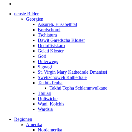
neuste Bilder
Georgien
Assureti, Elisabethtal
Bordschomi
Tschiatura
Dawit Garedscha Kloster
Dedoflistskaro
Gelati Kloster
Gori
Unterwegs
Signagi
St. Virgin Mary Kathedrale Dmanissi
Swetizchoweli Kathedrale
Takhti-Tepha
Takhti Tepha Schlammvulkane
Tbilissi
Uplisziche
Wani, Kolchis
Wardsia
Regionen
Amerika
Nordamerika