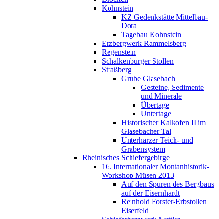
Kohnstein
KZ Gedenkstätte Mittelbau-
Dora
Tagebau Kohnstein
Erzbergwerk Rammelsberg
Regenstein
Schalkenburger Stollen
Straßberg
Grube Glasebach
Gesteine, Sedimente
und Minerale
Übertage
Untertage
Historischer Kalkofen II im
Glasebacher Tal
Unterharzer Teich- und
Grabensystem
Rheinisches Schiefergebirge
16. Internationaler Montanhistorik-
Workshop Müsen 2013
Auf den Spuren des Bergbaus
auf der Eisernhardt
Reinhold Forster-Erbstollen
Eiserfeld