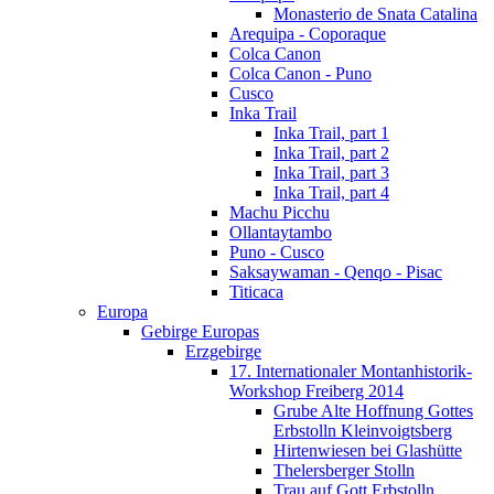
Monasterio de Snata Catalina
Arequipa - Coporaque
Colca Canon
Colca Canon - Puno
Cusco
Inka Trail
Inka Trail, part 1
Inka Trail, part 2
Inka Trail, part 3
Inka Trail, part 4
Machu Picchu
Ollantaytambo
Puno - Cusco
Saksaywaman - Qenqo - Pisac
Titicaca
Europa
Gebirge Europas
Erzgebirge
17. Internationaler Montanhistorik-
Workshop Freiberg 2014
Grube Alte Hoffnung Gottes
Erbstolln Kleinvoigtsberg
Hirtenwiesen bei Glashütte
Thelersberger Stolln
Trau auf Gott Erbstolln