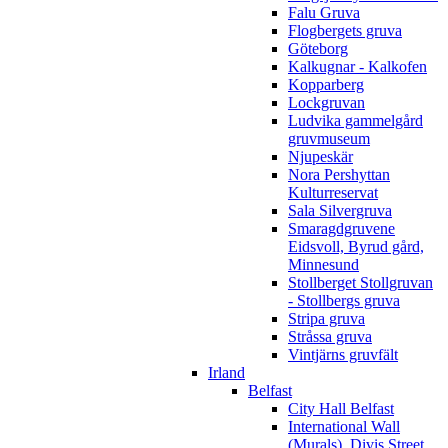
Falu Gruva
Flogbergets gruva
Göteborg
Kalkugnar - Kalkofen
Kopparberg
Lockgruvan
Ludvika gammelgård
gruvmuseum
Njupeskär
Nora Pershyttan
Kulturreservat
Sala Silvergruva
Smaragdgruvene
Eidsvoll, Byrud gård,
Minnesund
Stollberget Stollgruvan
- Stollbergs gruva
Stripa gruva
Stråssa gruva
Vintjärns gruvfält
Irland
Belfast
City Hall Belfast
International Wall
(Murals), Divis Street