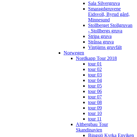
Sala Silvergruva
Smaragdgruvene
Eidsvoll, Byrud gård,
Minnesund
Stollberget Stollgruvan
- Stollbergs gruva
Stripa gruva
Stråssa gruva
Vintjärns gruvfält
Norwegen
Nordkapp Tour 2018
tour 01
tour 02
tour 03
tour 04
tour 05
tour 06
tour 07
tour 08
tour 09
tour 10
tour 11
Altbergbau Tour
Skandinavien
Bingsjö Kyrka Enviken