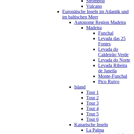
Stromboli
Vulcano
Europäische Inseln im Atlantik und
im baltischen Meer
Autonome Region Madeira
Madeira
Funchal
Levada das 25
Fontes
Levada do
Caldeirão Verde
Levada do Norte
Levada Ribeira
de Janeila
Monte-Funchal
Pico Ruivo
Island
Tour 1
Tour 2
Tour 3
Tour 4
Tour 5
Tour 6
Kanarische Inseln
La Palma