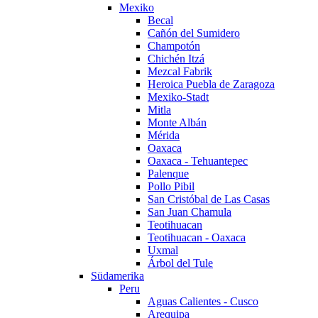
Mexiko
Becal
Cañón del Sumidero
Champotón
Chichén Itzá
Mezcal Fabrik
Heroica Puebla de Zaragoza
Mexiko-Stadt
Mitla
Monte Albán
Mérida
Oaxaca
Oaxaca - Tehuantepec
Palenque
Pollo Pibil
San Cristóbal de Las Casas
San Juan Chamula
Teotihuacan
Teotihuacan - Oaxaca
Uxmal
Árbol del Tule
Südamerika
Peru
Aguas Calientes - Cusco
Arequipa