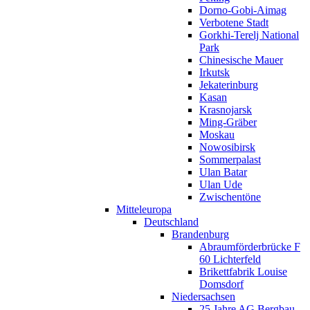
Dorno-Gobi-Aimag
Verbotene Stadt
Gorkhi-Terelj National
Park
Chinesische Mauer
Irkutsk
Jekaterinburg
Kasan
Krasnojarsk
Ming-Gräber
Moskau
Nowosibirsk
Sommerpalast
Ulan Batar
Ulan Ude
Zwischentöne
Mitteleuropa
Deutschland
Brandenburg
Abraumförderbrücke F
60 Lichterfeld
Brikettfabrik Louise
Domsdorf
Niedersachsen
25 Jahre AG Bergbau