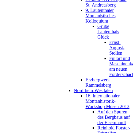
St. Andreasberg
9. Lautenthaler
Montanistisches
Kolloquium
Grube
Lautenthals
Glück
Ernst-
August-
Stollen
Füllort und
Maschinenk
am neuen
Förderschac
Erzbergwerk
Rammelsberg
Nordrhein-Westfalen
16. Internationaler
Montanhistorik-
Workshop Müsen 2013
Auf den Spuren
des Bergbaus auf
der Eisernhardt
Reinhold Forster-