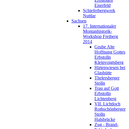
Erbstollen
Eiserfeld
Schieferbergwerk
Nuttlar
Sachsen
17. Internationaler
Montanhistorik-
Workshop Freiberg
2014
Grube Alte
Hoffnung Gottes
Erbstolln
Kleinvoigtsberg
Hirtenwiesen bei
Glashütte
Thelersberger
Stolln
Trau auf Gott
Erbstolln
Lichtenberg
VII. Lichtloch
Rothschönberger
Stolln
Halsbrücke
Zug - Brand-