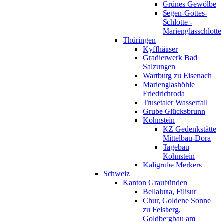
Grünes Gewölbe
Segen-Gottes-
Schlotte -
Marienglasschlotte
Thüringen
Kyffhäuser
Gradierwerk Bad
Salzungen
Wartburg zu Eisenach
Marienglashöhle
Friedrichroda
Trusetaler Wasserfall
Grube Glücksbrunn
Kohnstein
KZ Gedenkstätte
Mittelbau-Dora
Tagebau
Kohnstein
Kaligrube Merkers
Schweiz
Kanton Graubünden
Bellaluna, Filisur
Chur, Goldene Sonne
zu Felsberg,
Goldbergbau am