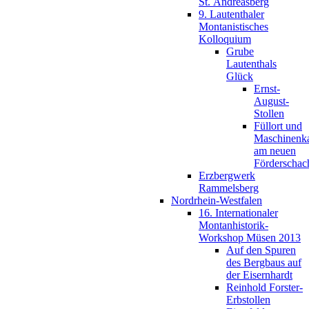
St. Andreasberg
9. Lautenthaler
Montanistisches
Kolloquium
Grube
Lautenthals
Glück
Ernst-
August-
Stollen
Füllort und
Maschinenk
am neuen
Förderschac
Erzbergwerk
Rammelsberg
Nordrhein-Westfalen
16. Internationaler
Montanhistorik-
Workshop Müsen 2013
Auf den Spuren
des Bergbaus auf
der Eisernhardt
Reinhold Forster-
Erbstollen