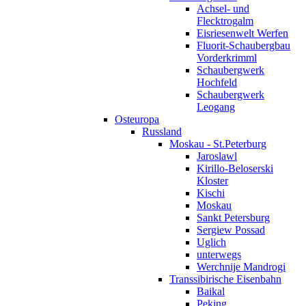
Achsel- und
Flecktrogalm
Eisriesenwelt Werfen
Fluorit-Schaubergbau
Vorderkrimml
Schaubergwerk
Hochfeld
Schaubergwerk
Leogang
Osteuropa
Russland
Moskau - St.Peterburg
Jaroslawl
Kirillo-Beloserski
Kloster
Kischi
Moskau
Sankt Petersburg
Sergiew Possad
Uglich
unterwegs
Werchnije Mandrogi
Transsibirische Eisenbahn
Baikal
Peking