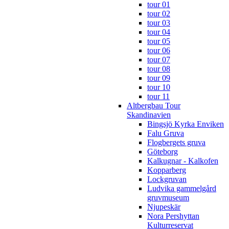
tour 01
tour 02
tour 03
tour 04
tour 05
tour 06
tour 07
tour 08
tour 09
tour 10
tour 11
Altbergbau Tour
Skandinavien
Bingsjö Kyrka Enviken
Falu Gruva
Flogbergets gruva
Göteborg
Kalkugnar - Kalkofen
Kopparberg
Lockgruvan
Ludvika gammelgård
gruvmuseum
Njupeskär
Nora Pershyttan
Kulturreservat