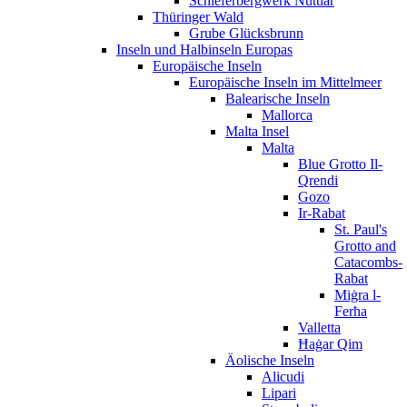
Schieferbergwerk Nuttlar
Thüringer Wald
Grube Glücksbrunn
Inseln und Halbinseln Europas
Europäische Inseln
Europäische Inseln im Mittelmeer
Balearische Inseln
Mallorca
Malta Insel
Malta
Blue Grotto Il-
Qrendi
Gozo
Ir-Rabat
St. Paul's
Grotto and
Catacombs-
Rabat
Miġra l-
Ferħa
Valletta
Ħaġar Qim
Äolische Inseln
Alicudi
Lipari