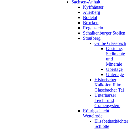
Sachsen-Anhalt
Kyffhäuser
Auerberg
Bodetal
Brocken
Regenstein
Schalkenburger Stollen
Straßberg
Grube Glasebach
Gesteine,
Sedimente
und
Minerale
Übertage
Untertage
Historischer
Kalkofen II im
Glasebacher Tal
Unterharzer
Teich- und
Grabensystem
Röhrigschacht
Wettelrode
Elisabethschächter
Schlotte